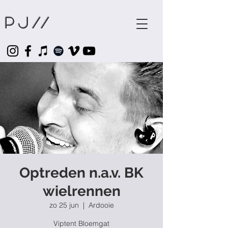
Pj
//
Optreden n.a.v. BK
wielrennen
zo 25 jun
  |  
Ardooie
Viptent Bloemgat