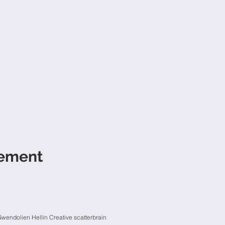
nement
wendolien Hellin Creative scatterbrain