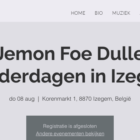
HOME
BIO
MUZIEK
Jemon Foe Dull
derdagen in Iz
do 08 aug
  |  
Korenmarkt 1, 8870 Izegem, België
Registratie is afgesloten
Andere evenementen bekijken